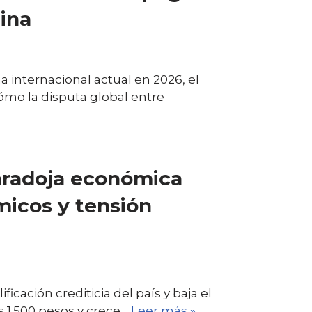
ina
 internacional actual en 2026, el
ómo la disputa global entre
aradoja económica
icos y tensión
icación crediticia del país y baja el
os 1.500 pesos y crece…
Leer más »