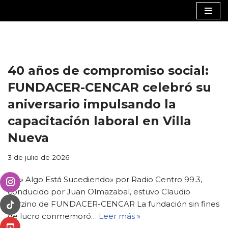
Saltar
al
contenido
40 años de compromiso social:
FUNDACER-CENCAR celebró su
aniversario impulsando la
capacitación laboral en Villa
Nueva
3 de julio de 2026
En » Algo Está Sucediendo» por Radio Centro 99.3,
conducido por Juan Olmazabal, estuvo Claudio
Garzino de FUNDACER-CENCAR La fundación sin fines
de lucro conmemoró…
Leer más »