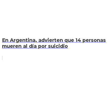
En Argentina, advierten que 14 personas
mueren al día por suicidio