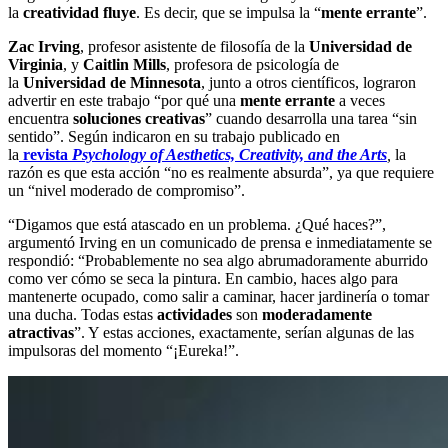
la
creatividad fluye
. Es decir, que se impulsa la “
mente errante
”.
Zac Irving
, profesor asistente de filosofía de la
Universidad de
Virginia
, y
Caitlin Mills
, profesora de psicología de
la
Universidad de Minnesota
, junto a otros científicos, lograron
advertir en este trabajo “por qué una
mente errante
a veces
encuentra
soluciones creativas
” cuando desarrolla una tarea “sin
sentido”. Según indicaron en su trabajo publicado en
la
revista
Psychology of Aesthetics, Creativity, and the Arts
,
la
razón es que esta acción “no es realmente absurda”, ya que requiere
un “nivel moderado de compromiso”.
“Digamos que está atascado en un problema. ¿Qué haces?”,
argumentó Irving en un comunicado de prensa e inmediatamente se
respondió: “Probablemente no sea algo abrumadoramente aburrido
como ver cómo se seca la pintura. En cambio, haces algo para
mantenerte ocupado, como salir a caminar, hacer jardinería o tomar
una ducha. Todas estas
actividades
son
moderadamente
atractivas
”. Y estas acciones, exactamente, serían algunas de las
impulsoras del momento “¡Eureka!”.