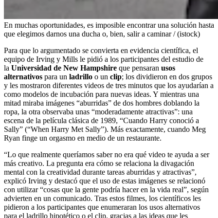
En muchas oportunidades, es imposible encontrar una solución hasta
que elegimos darnos una ducha o, bien, salir a caminar / (istock)
Para que lo argumentado se convierta en evidencia científica, el
equipo de Irving y Mills le pidió a los participantes del estudio de
la
Universidad de New Hampshire
que pensaran
usos
alternativos
para un
ladrillo
o un
clip
; los dividieron en dos grupos
y les mostraron diferentes videos de tres minutos que los ayudarían a
como modelos de incubación para nuevas ideas. Y mientras una
mitad miraba imágenes “aburridas” de dos hombres doblando la
ropa, la otra observaba unas “moderadamente atractivas”: una
escena de la película clásica de 1989, “Cuando Harry conoció a
Sally” (“When Harry Met Sally”). Más exactamente, cuando Meg
Ryan finge un orgasmo en medio de un restaurante.
“Lo que realmente queríamos saber no era qué video te ayuda a ser
más creativo. La pregunta era cómo se relaciona la divagación
mental con la creatividad durante tareas aburridas y atractivas”,
explicó Irving y destacó que el uso de estas imágenes se relacionó
con utilizar “cosas que la gente podría hacer en la vida real”, según
advierten en un comunicado. Tras estos filmes, los científicos les
pidieron a los participantes que enumeraran los usos alternativos
para el ladrillo hipotético o el clip, gracias a las ideas que les