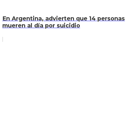
En Argentina, advierten que 14 personas
mueren al día por suicidio