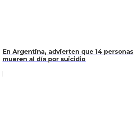
En Argentina, advierten que 14 personas
mueren al día por suicidio