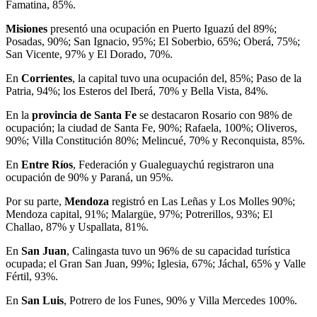
Famatina, 85%.
Misiones
presentó una ocupación en Puerto Iguazú del 89%;
Posadas, 90%; San Ignacio, 95%; El Soberbio, 65%; Oberá, 75%;
San Vicente, 97% y El Dorado, 70%.
En
Corrientes
, la capital tuvo una ocupación del, 85%; Paso de la
Patria, 94%; los Esteros del Iberá, 70% y Bella Vista, 84%.
En la
provincia de Santa Fe
se destacaron Rosario con 98% de
ocupación; la ciudad de Santa Fe, 90%; Rafaela, 100%; Oliveros,
90%; Villa Constitución 80%; Melincué, 70% y Reconquista, 85%.
En
Entre Ríos
, Federación y Gualeguaychú registraron una
ocupación de 90% y Paraná, un 95%.
Por su parte,
Mendoza
registró en Las Leñas y Los Molles 90%;
Mendoza capital, 91%; Malargüe, 97%; Potrerillos, 93%; El
Challao, 87% y Uspallata, 81%.
En
San Juan
, Calingasta tuvo un 96% de su capacidad turística
ocupada; el Gran San Juan, 99%; Iglesia, 67%; Jáchal, 65% y Valle
Fértil, 93%.
En
San Luis
, Potrero de los Funes, 90% y Villa Mercedes 100%.