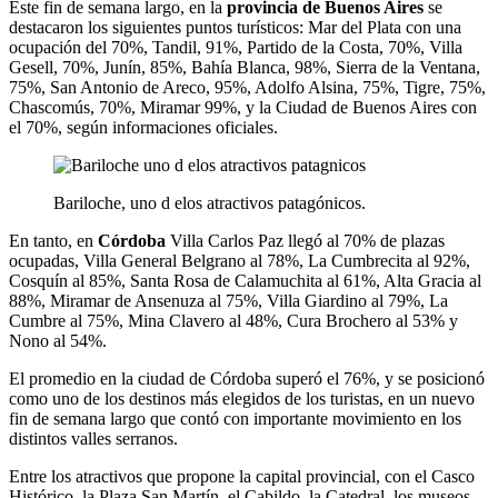
Este fin de semana largo, en la
provincia de Buenos Aires
se
destacaron los siguientes puntos turísticos: Mar del Plata con una
ocupación del 70%, Tandil, 91%, Partido de la Costa, 70%, Villa
Gesell, 70%, Junín, 85%, Bahía Blanca, 98%, Sierra de la Ventana,
75%, San Antonio de Areco, 95%, Adolfo Alsina, 75%, Tigre, 75%,
Chascomús, 70%, Miramar 99%, y la Ciudad de Buenos Aires con
el 70%, según informaciones oficiales.
Bariloche, uno d elos atractivos patagónicos.
En tanto, en
Córdoba
Villa Carlos Paz llegó al 70% de plazas
ocupadas, Villa General Belgrano al 78%, La Cumbrecita al 92%,
Cosquín al 85%, Santa Rosa de Calamuchita al 61%, Alta Gracia al
88%, Miramar de Ansenuza al 75%, Villa Giardino al 79%, La
Cumbre al 75%, Mina Clavero al 48%, Cura Brochero al 53% y
Nono al 54%.
El promedio en la ciudad de Córdoba superó el 76%, y se posicionó
como uno de los destinos más elegidos de los turistas, en un nuevo
fin de semana largo que contó con importante movimiento en los
distintos valles serranos.
Entre los atractivos que propone la capital provincial, con el Casco
Histórico, la Plaza San Martín, el Cabildo, la Catedral, los museos