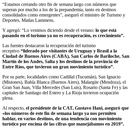
“Estamos cerrando otro fin de semana largo con números que
superan por mucho a los de la prepandemia, tanto en destinos
consolidados como emergentes”, aseguró el ministro de Turismo y
Deportes, Matías Lammens.
Y agregó: “Lo venimos diciendo desde el verano:
lo que está
pasando en el turismo ya no es recuperación, es crecimiento”.
Las fuentes destacaron la recuperación del turismo
receptivo
“liderado por visitantes de Uruguay y Brasil a la
Ciudad de Buenos Aires (CABA), San Carlos de Bariloche, San
Martín de los Andes, Salta y los destinos de la provincia de
Entre Ríos, que tuvieron un gran movimiento turístico”
.
Por su parte, localidades como Cadillal (Tucumán), San Ignacio
(Misiones), Bahía Blanca (Buenos Aires), Malargüe (Mendoza), el
Gran San Juan, Villa Mercedes (San Luis), Rosario (Santa Fe) y las
capitales de Santiago del Estero y La Rioja tuvieron ocupación
plena.
Al respecto,
el presidente de la CAT, Gustavo Hani, aseguró que
«los números de este fin de semana largo ya nos permiten
hablar, en varios destinos, de una tendencia con movimiento
turístico por encima de las cifras que manejábamos en 2019”.