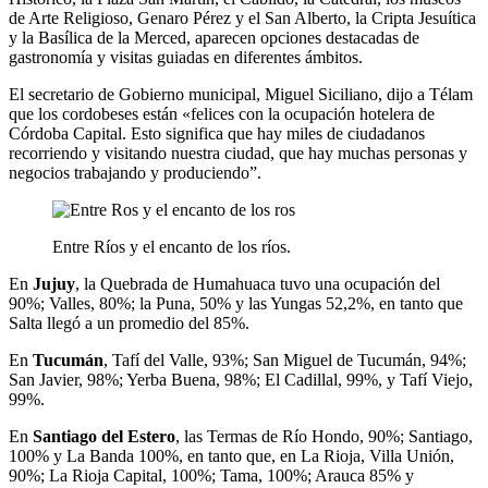
de Arte Religioso, Genaro Pérez y el San Alberto, la Cripta Jesuítica
y la Basílica de la Merced, aparecen opciones destacadas de
gastronomía y visitas guiadas en diferentes ámbitos.
El secretario de Gobierno municipal, Miguel Siciliano, dijo a Télam
que los cordobeses están «felices con la ocupación hotelera de
Córdoba Capital. Esto significa que hay miles de ciudadanos
recorriendo y visitando nuestra ciudad, que hay muchas personas y
negocios trabajando y produciendo”.
Entre Ríos y el encanto de los ríos.
En
Jujuy
, la Quebrada de Humahuaca tuvo una ocupación del
90%; Valles, 80%; la Puna, 50% y las Yungas 52,2%, en tanto que
Salta llegó a un promedio del 85%.
En
Tucumán
, Tafí del Valle, 93%; San Miguel de Tucumán, 94%;
San Javier, 98%; Yerba Buena, 98%; El Cadillal, 99%, y Tafí Viejo,
99%.
En
Santiago del Estero
, las Termas de Río Hondo, 90%; Santiago,
100% y La Banda 100%, en tanto que, en La Rioja, Villa Unión,
90%; La Rioja Capital, 100%; Tama, 100%; Arauca 85% y