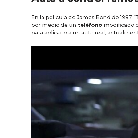
En la película de James Bond de 1997, 
por medio de un
teléfono
modificado d
para aplicarlo a un auto real, actualm