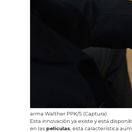
arma Walther PPK/S (Captura)
Esta innovación ya existe y está disponi
en las
películas
, esta característica au