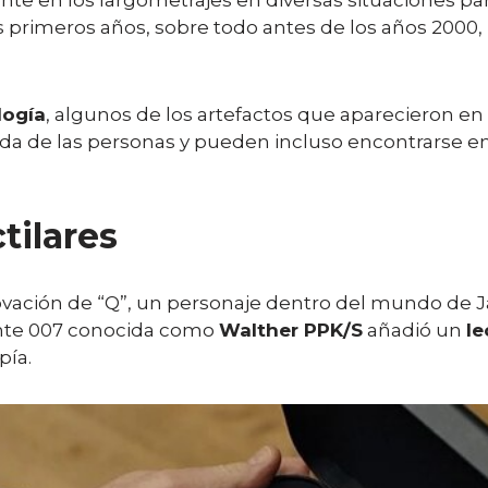
 en los largometrajes en diversas situaciones para 
us primeros años, sobre todo antes de los años 2000,
logía
, algunos de los artefactos que aparecieron en 
vida de las personas y pueden incluso encontrarse en
tilares
innovación de “Q”, un personaje dentro del mundo d
nte 007 conocida como
Walther PPK/S
añadió un
le
pía.