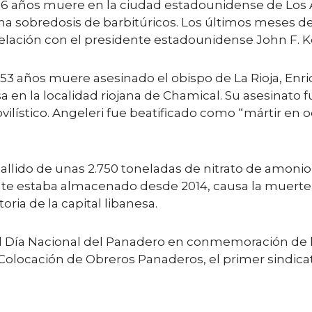
6 años muere en la ciudad estadounidense de Los Á
 sobredosis de barbitúricos. Los últimos meses de l
elación con el presidente estadounidense John F. 
53 años muere asesinado el obispo de La Rioja, Enr
a en la localidad riojana de Chamical. Su asesinato
lístico. Angeleri fue beatificado como “mártir en od
llido de unas 2.750 toneladas de nitrato de amonio 
nte estaba almacenado desde 2014, causa la muerte 
oria de la capital libanesa.
 Día Nacional del Panadero en conmemoración de la
olocación de Obreros Panaderos, el primer sindicato