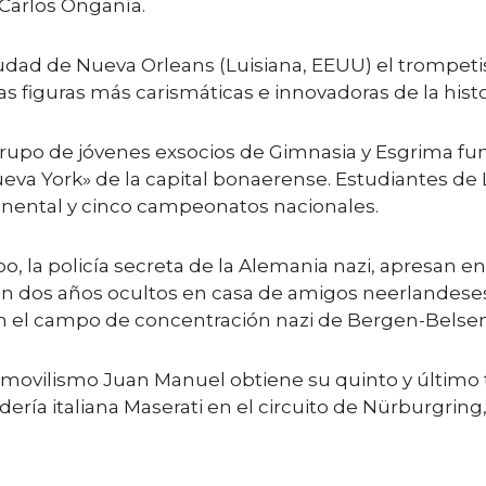
 Carlos Onganía.
dad de Nueva Orleans (Luisiana, EEUU) el trompeti
figuras más carismáticas e innovadoras de la histor
po de jóvenes exsocios de Gimnasia y Esgrima fund
eva York» de la capital bonaerense. Estudiantes de 
inental y cinco campeonatos nacionales.
o, la policía secreta de la Alemania nazi, apresan
aban dos años ocultos en casa de amigos neerlandes
en el campo de concentración nazi de Bergen-Belsen
omovilismo Juan Manuel obtiene su quinto y último 
ería italiana Maserati en el circuito de Nürburgrin