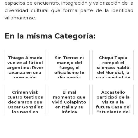
espacios de encuentro, integración y valorización de la
diversidad cultural que forma parte de la identidad
villamariense.
En la misma Categoría:
Thiago Almada
Sin Tierras ni
Chiqui Tapia
vuelve al fútbol
manejo del
rompió el
argentino: River
fuego, el
silencio: habló
avanza en una
oficialismo le
del Mundial, la
operación
dio media
continuidad de
insólita...
sanción al
Scaloni y ...
proyecto...
Crimen vial:
El mal
Accastello
cuatro testigos
momento que
participó de la
declararon que
vivió Colapinto
visita a la
Oscar González
en Italia y su
futura Casa del
los pasó en
irónica
Estudiante del
doble lín...
reacción: Quién
ENRED junt...
hubier...