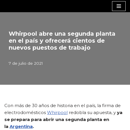
Saltar
al
contenido
Whirpool abre una segunda planta
en el país y ofrecerá cientos de
nuevos puestos de trabajo
7 de julio de 2021
Con más de 30 años de historia en el país, la firma de
electrodomésticos
Whirpool
redobla su apuesta, y
ya
se prepara para abrir una segunda planta en
la
Argentina
.