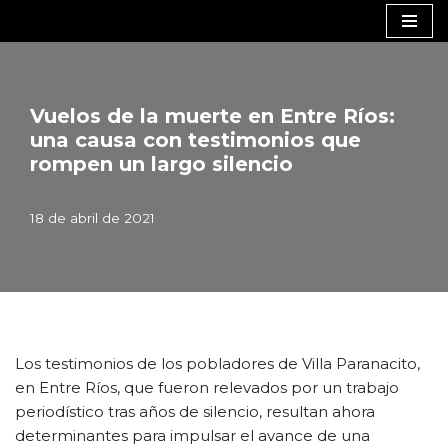
Saltar
al
contenido
Vuelos de la muerte en Entre Ríos:
una causa con testimonios que
rompen un largo silencio
18 de abril de 2021
Los testimonios de los pobladores de Villa Paranacito,
en Entre Ríos, que fueron relevados por un trabajo
periodístico tras años de silencio, resultan ahora
determinantes para impulsar el avance de una