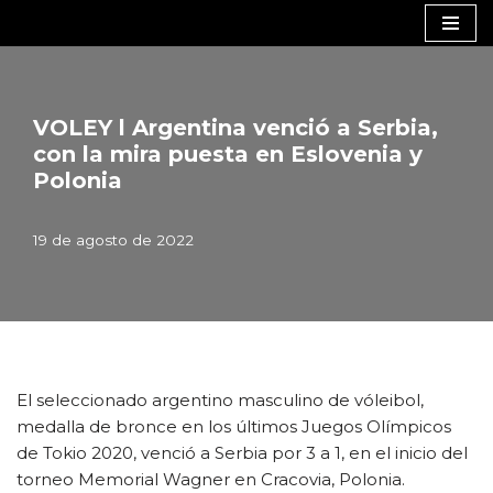
Saltar
al
contenido
VOLEY l Argentina venció a Serbia,
con la mira puesta en Eslovenia y
Polonia
19 de agosto de 2022
El seleccionado argentino masculino de vóleibol,
medalla de bronce en los últimos Juegos Olímpicos
de Tokio 2020, venció a Serbia por 3 a 1, en el inicio del
torneo Memorial Wagner en Cracovia, Polonia.