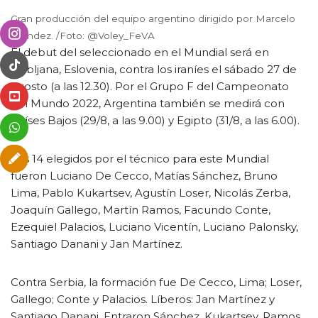
Gran producción del equipo argentino dirigido por Marcelo
Méndez. /Foto: @Voley_FeVA
El debut del seleccionado en el Mundial será en
Ljubljana, Eslovenia, contra los iraníes el sábado 27 de
agosto (a las 12.30). Por el Grupo F del Campeonato
del Mundo 2022, Argentina también se medirá con
Países Bajos (29/8, a las 9.00) y Egipto (31/8, a las 6.00).
Los 14 elegidos por el técnico para este Mundial
fueron Luciano De Cecco, Matías Sánchez, Bruno
Lima, Pablo Kukartsev, Agustín Loser, Nicolás Zerba,
Joaquín Gallego, Martín Ramos, Facundo Conte,
Ezequiel Palacios, Luciano Vicentín, Luciano Palonsky,
Santiago Danani y Jan Martínez.
Contra Serbia, la formación fue De Cecco, Lima; Loser,
Gallego; Conte y Palacios. Líberos: Jan Martínez y
Santiago Danani. Entraron Sánchez, Kukartsev, Ramos