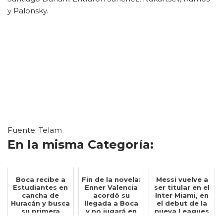
y Palonsky.
Fuente: Telam
En la misma Categoría:
Boca recibe a
Fin de la novela:
Messi vuelve a
Estudiantes en
Enner Valencia
ser titular en el
cancha de
acordó su
Inter Miami, en
Huracán y busca
llegada a Boca
el debut de la
su primera
y no jugará en
nueva Leagues
victoria en el...
Tallere...
Cu...