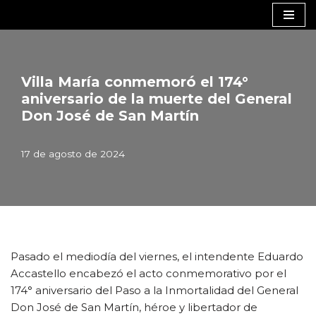
Saltar
al
contenido
Villa María conmemoró el 174°
aniversario de la muerte del General
Don José de San Martín
17 de agosto de 2024
Pasado el mediodía del viernes, el intendente Eduardo
Accastello encabezó el acto conmemorativo por el
174° aniversario del Paso a la Inmortalidad del General
Don José de San Martín, héroe y libertador de