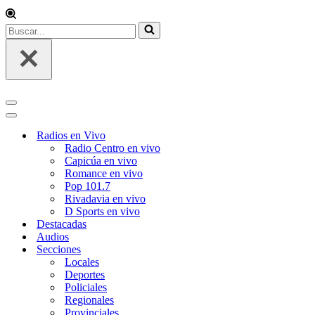
Buscar...
Menú
de
Menú
navegación
de
Radios en Vivo
navegación
Radio Centro en vivo
Capicúa en vivo
Romance en vivo
Pop 101.7
Rivadavia en vivo
D Sports en vivo
Destacadas
Audios
Secciones
Locales
Deportes
Policiales
Regionales
Provinciales