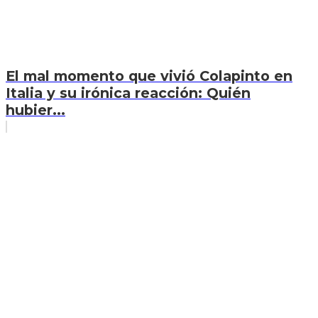
El mal momento que vivió Colapinto en
Italia y su irónica reacción: Quién
hubier...