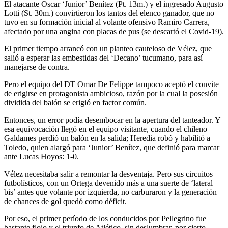
El atacante Oscar ‘Junior’ Benítez (Pt. 13m.) y el ingresado Augusto
Lotti (St. 30m.) convirtieron los tantos del elenco ganador, que no
tuvo en su formación inicial al volante ofensivo Ramiro Carrera,
afectado por una angina con placas de pus (se descartó el Covid-19).
El primer tiempo arrancó con un planteo cauteloso de Vélez, que
salió a esperar las embestidas del ‘Decano’ tucumano, para así
manejarse de contra.
Pero el equipo del DT Omar De Felippe tampoco aceptó el convite
de erigirse en protagonista ambicioso, razón por la cual la posesión
dividida del balón se erigió en factor común.
Entonces, un error podía desembocar en la apertura del tanteador. Y
esa equivocación llegó en el equipo visitante, cuando el chileno
Galdames perdió un balón en la salida; Heredia robó y habilitó a
Toledo, quien alargó para ‘Junior’ Benítez, que definió para marcar
ante Lucas Hoyos: 1-0.
Vélez necesitaba salir a remontar la desventaja. Pero sus circuitos
futbolísticos, con un Ortega devenido más a una suerte de ‘lateral
bis’ antes que volante por izquierda, no carburaron y la generación
de chances de gol quedó como déficit.
Por eso, el primer período de los conducidos por Pellegrino fue
bastante flojo y el triunfo de Atlético, sin deslumbrar, por cierto,