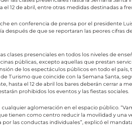
r las clases presenciales hasta la Semana Santa incl
 el 12 de abril, entre otras medidas destinadas a fre
he en conferencia de prensa por el presidente Luis 
ía después de que se reportaran las peores cifras 
as clases presenciales en todos los niveles de ense
oficinas públicas, excepto aquellas que prestan servi
ón de los espectáculos públicos en todo el país, tam
de Turismo que coincide con la Semana Santa, segú
, hasta el 12 de abril los bares deberán cerrar a me
arán prohibidos los eventos y las fiestas sociales.
á cualquier aglomeración en el espacio público. “Vamo
 tienen como centro reducir la movilidad y una ve
r las conductas individuales”, explicó el mandata