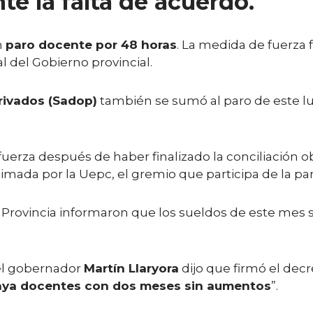
te la falta de acuerdo.
n
paro docente por 48 horas
. La medida de fuerza
al del Gobierno provincial.
rivados (Sadop)
también se sumó al paro de este l
rza después de haber finalizado la conciliación obli
imada por la Uepc, el gremio que participa de la pari
la Provincia informaron que los sueldos de este m
el gobernador
Martín Llaryora
dijo que firmó el decr
haya docentes con dos meses sin aumentos
”.