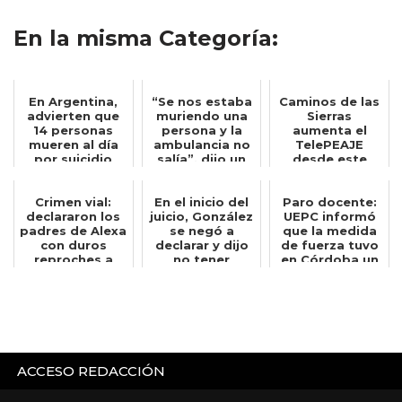
En la misma Categoría:
En Argentina,
“Se nos estaba
Caminos de las
advierten que
muriendo una
Sierras
14 personas
persona y la
aumenta el
mueren al día
ambulancia no
TelePEAJE
por suicidio
salía”, dijo un
desde este
bombero q...
viernes y así
quedan los ...
Crimen vial:
En el inicio del
Paro docente:
declararon los
juicio, González
UEPC informó
padres de Alexa
se negó a
que la medida
con duros
declarar y dijo
de fuerza tuvo
reproches a
no tener
en Córdoba un
Oscar González
bienes: "Vi...
acatamient...
ACCESO REDACCIÓN