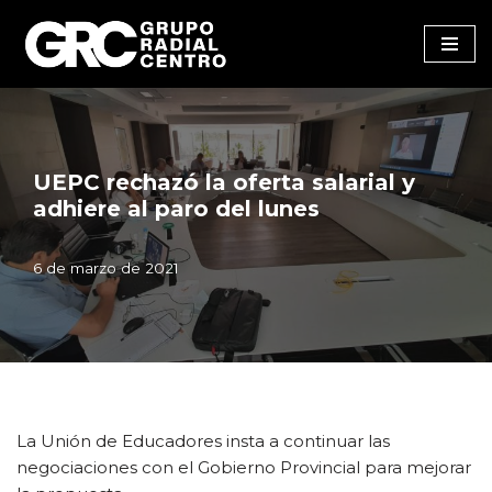
Saltar
al
contenido
UEPC rechazó la oferta salarial y
adhiere al paro del lunes
6 de marzo de 2021
La Unión de Educadores insta a continuar las
negociaciones con el Gobierno Provincial para mejorar