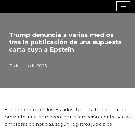
Saltar
al
contenido
Trump denuncia a varios medios
tras la publicación de una supuesta
carta suya a Epstein
21 de julio de 2025
El presidente de los Estados Unidos, Donald Trump,
presentó una demanda por difamación contra varias
empresas de noticias, según registros judiciales.