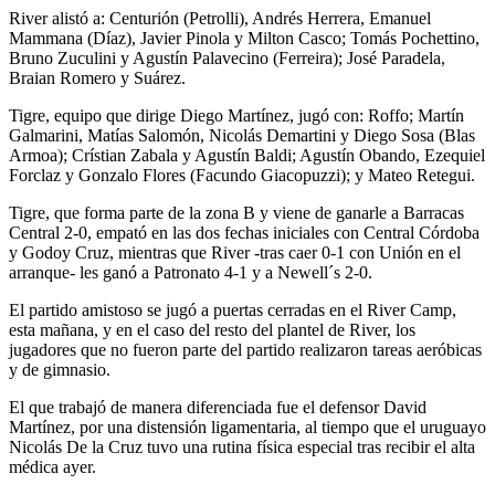
River alistó a: Centurión (Petrolli), Andrés Herrera, Emanuel
Mammana (Díaz), Javier Pinola y Milton Casco; Tomás Pochettino,
Bruno Zuculini y Agustín Palavecino (Ferreira); José Paradela,
Braian Romero y Suárez.
Tigre, equipo que dirige Diego Martínez, jugó con: Roffo; Martín
Galmarini, Matías Salomón, Nicolás Demartini y Diego Sosa (Blas
Armoa); Crístian Zabala y Agustín Baldi; Agustín Obando, Ezequiel
Forclaz y Gonzalo Flores (Facundo Giacopuzzi); y Mateo Retegui.
Tigre, que forma parte de la zona B y viene de ganarle a Barracas
Central 2-0, empató en las dos fechas iniciales con Central Córdoba
y Godoy Cruz, mientras que River -tras caer 0-1 con Unión en el
arranque- les ganó a Patronato 4-1 y a Newell´s 2-0.
El partido amistoso se jugó a puertas cerradas en el River Camp,
esta mañana, y en el caso del resto del plantel de River, los
jugadores que no fueron parte del partido realizaron tareas aeróbicas
y de gimnasio.
El que trabajó de manera diferenciada fue el defensor David
Martínez, por una distensión ligamentaria, al tiempo que el uruguayo
Nicolás De la Cruz tuvo una rutina física especial tras recibir el alta
médica ayer.