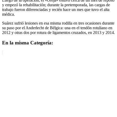
Luego de la operación, el «Oreja» estuvo cerca de un mes de reposo
y empezó la rehabilitación; durante la pretemporada, las cargas de
trabajo fueron diferenciadas y recién hace un mes que tuvo el alta
médica.
Suárez sufrió lesiones en esa misma rodilla en tres ocasiones durante
su paso por el Anderlecht de Bélgica: una en el tendón rotuliano en
2012 y otras dos por rotura de ligamentos cruzados, en 2013 y 2014.
En la misma Categoría: