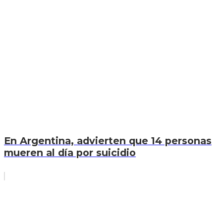
En Argentina, advierten que 14 personas
mueren al día por suicidio