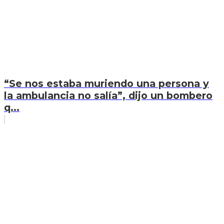
“Se nos estaba muriendo una persona y
la ambulancia no salía”, dijo un bombero
q...