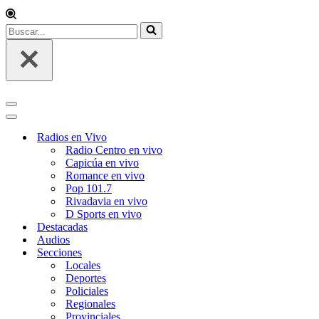
Buscar...
Menú
de
Menú
navegación
de
Radios en Vivo
navegación
Radio Centro en vivo
Capicúa en vivo
Romance en vivo
Pop 101.7
Rivadavia en vivo
D Sports en vivo
Destacadas
Audios
Secciones
Locales
Deportes
Policiales
Regionales
Provinciales