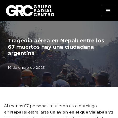
Saltar
al
contenido
Tragedia aérea en Nepal: entre los
67 muertos hay una ciudadana
argentina
16 de enero de 2023
Al menos 67 personas murieron este domingo
en
Nepal
al estrellarse
un avión en el que viajaban 72