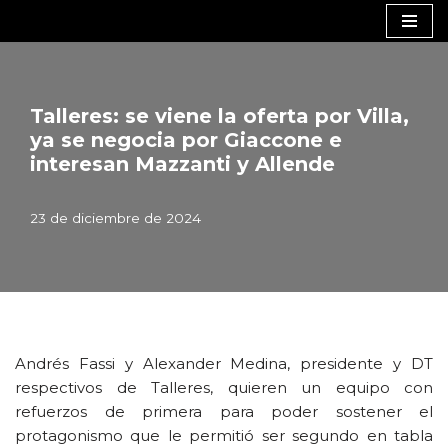
Saltar
al
contenido
Talleres: se viene la oferta por Villa,
ya se negocia por Giaccone e
interesan Mazzanti y Allende
23 de diciembre de 2024
Andrés Fassi y Alexander Medina, presidente y DT
respectivos de Talleres, quieren un equipo con
refuerzos de primera para poder sostener el
protagonismo que le permitió ser segundo en tabla