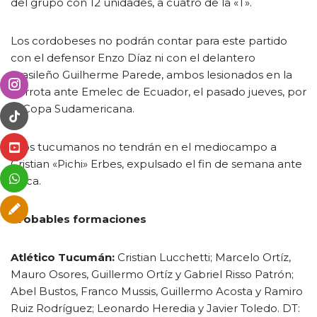
del grupo con 12 unidades, a cuatro de la «T».
Los cordobeses no podrán contar para este partido
con el defensor Enzo Díaz ni con el delantero
brasileño Guilherme Parede, ambos lesionados en la
derrota ante Emelec de Ecuador, el pasado jueves, por
la Copa Sudamericana.
Y los tucumanos no tendrán en el mediocampo a
Cristian «Pichi» Erbes, expulsado el fin de semana ante
Boca.
Probables formaciones
Atlético Tucumán:
Cristian Lucchetti; Marcelo Ortíz,
Mauro Osores, Guillermo Ortíz y Gabriel Risso Patrón;
Abel Bustos, Franco Mussis, Guillermo Acosta y Ramiro
Ruiz Rodríguez; Leonardo Heredia y Javier Toledo. DT: