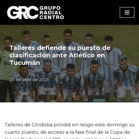
Saltar
al
contenido
Talleres defiende su puesto de
clasificación ante Atlético en
Tucumán
25 de abril de 2021
Talleres de Córdoba pondrá en riesgo este domingo su
cuarto puesto, de acceso a la fase final de la Copa de