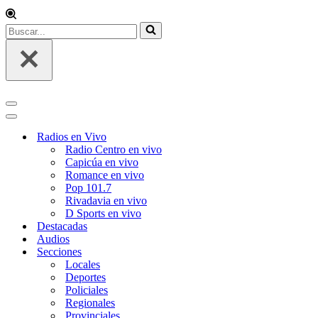
Buscar...
Menú
de
Menú
navegación
de
Radios en Vivo
navegación
Radio Centro en vivo
Capicúa en vivo
Romance en vivo
Pop 101.7
Rivadavia en vivo
D Sports en vivo
Destacadas
Audios
Secciones
Locales
Deportes
Policiales
Regionales
Provinciales