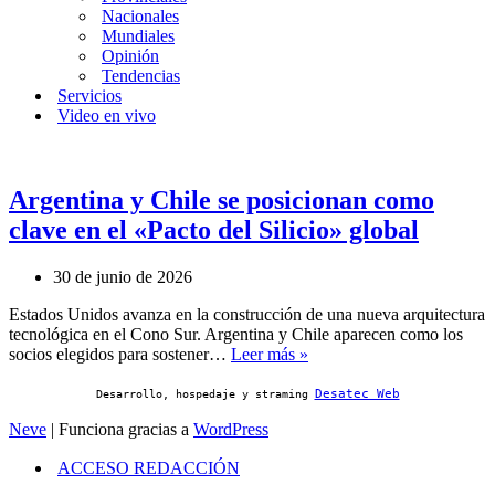
Nacionales
Mundiales
Opinión
Tendencias
Servicios
Video en vivo
Argentina y Chile se posicionan como
clave en el «Pacto del Silicio» global
30 de junio de 2026
Estados Unidos avanza en la construcción de una nueva arquitectura
tecnológica en el Cono Sur. Argentina y Chile aparecen como los
Argentina
socios elegidos para sostener…
Leer más »
y
Chile
Desatec Web
Desarrollo, hospedaje y straming
se
Neve
| Funciona gracias a
WordPress
posicionan
como
ACCESO REDACCIÓN
clave
en