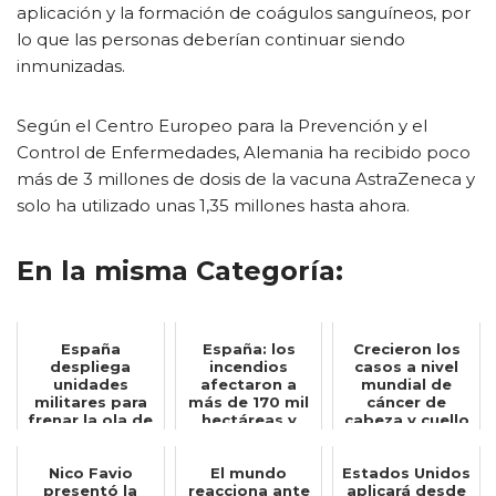
aplicación y la formación de coágulos sanguíneos, por
lo que las personas deberían continuar siendo
inmunizadas.
Según el Centro Europeo para la Prevención y el
Control de Enfermedades, Alemania ha recibido poco
más de 3 millones de dosis de la vacuna AstraZeneca y
solo ha utilizado unas 1,35 millones hasta ahora.
En la misma Categoría:
España
España: los
Crecieron los
despliega
incendios
casos a nivel
unidades
afectaron a
mundial de
militares para
más de 170 mil
cáncer de
frenar la ola de
hectáreas y
cabeza y cuello
migrantes
equivale a la
asociados al
marroquíes h...
mitad...
VP...
Nico Favio
El mundo
Estados Unidos
presentó la
reacciona ante
aplicará desde