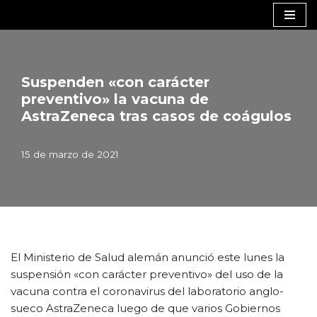
Saltar
al
contenido
Suspenden «con carácter
preventivo» la vacuna de
AstraZeneca tras casos de coágulos
15 de marzo de 2021
El Ministerio de Salud alemán anunció este lunes la
suspensión «con carácter preventivo» del uso de la
vacuna contra el coronavirus del laboratorio anglo-
sueco AstraZeneca luego de que varios Gobiernos