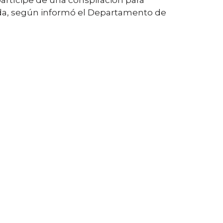
partícipe de una conspiración para
dida, según informó el Departamento de