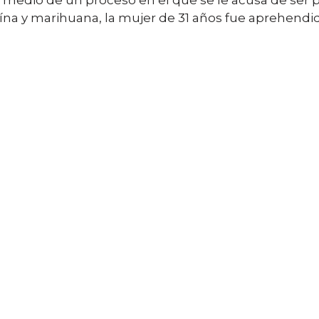
en medio de un proceso en el que se le acusa de ser 
oína y marihuana, la mujer de 31 años fue aprehen