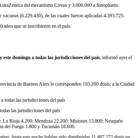
 de AstraZeneca del mecanismo Covax y 3.000.000 a Sinopharm.
 vacunas (6.229.430), de las cuales fueron aplicadas 4.393.725.
 años que se inscribieron en el país.
 este domingo a todas las jurisdicciones del país
, informó ayer el
la provincia de Buenos Aires le corresponden 193.200 dosis; a la Ciudad
das las jurisdicciones del país
200; La Rioja 4.200; Mendoza 22.200; Misiones 13.800; Neuquén
erra del Fuego 1.800 y Tucumán 18.600.
ntino, hasta esta noche habían sido distribuidas 11.487.272 dosis en