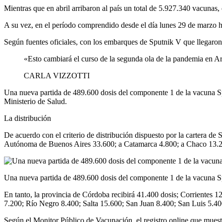
Mientras que en abril arribaron al país un total de 5.927.340 vacun
A su vez, en el período comprendido desde el día lunes 29 de marzo h
Según fuentes oficiales, con los embarques de Sputnik V que llegaron
«Esto cambiará el curso de la segunda ola de la pandemia en A
CARLA VIZZOTTI
Una nueva partida de 489.600 dosis del componente 1 de la vacuna S
Ministerio de Salud.
La distribución
De acuerdo con el criterio de distribución dispuesto por la cartera de
Autónoma de Buenos Aires 33.600; a Catamarca 4.800; a Chaco 13.2
Una nueva partida de 489.600 dosis del componente 1 de la vacuna Sput
En tanto, la provincia de Córdoba recibirá 41.400 dosis; Corriente
7.200; Río Negro 8.400; Salta 15.600; San Juan 8.400; San Luis 5.40
Según el Monitor Público de Vacunación, el registro online que muestra