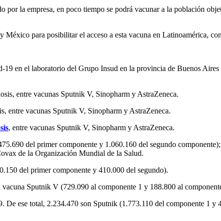
 por la empresa, en poco tiempo se podrá vacunar a la población objetiv
a y México para posibilitar el acceso a esta vacuna en Latinoamérica, co
d-19 en el laboratorio del Grupo Insud en la provincia de Buenos Aire
sis, entre vacunas Sputnik V, Sinopharm y AstraZeneca.
sis
, entre vacunas Sputnik V, Sinopharm y AstraZeneca.
5.475.690 del primer componente y 1.060.160 del segundo componente)
Covax de la Organización Mundial de la Salud.
410.150 del primer componente y 410.000 del segundo).
 la vacuna Sputnik V (729.090 al componente 1 y 188.800 al component
19. De ese total, 2.234.470 son Sputnik (1.773.110 del componente 1 