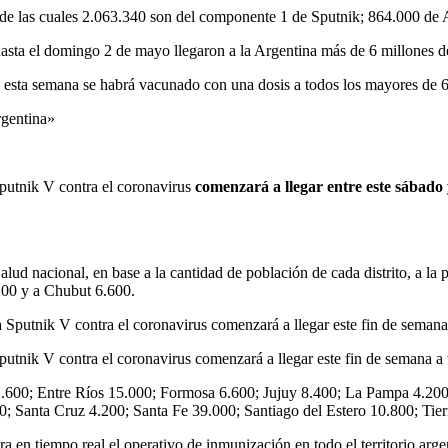
as, de las cuales 2.063.340 son del componente 1 de Sputnik; 864.000
asta el domingo 2 de mayo llegaron a la Argentina más de 6 millones de
 esta semana se habrá vacunado con una dosis a todos los mayores de 60
rgentina»
putnik V contra el coronavirus
comenzará a llegar entre este sábado y
 Salud nacional, en base a la cantidad de población de cada distrito, a 
00 y a Chubut 6.600.
nik V contra el coronavirus comenzará a llegar este fin de semana a to
s 12.600; Entre Ríos 15.000; Formosa 6.600; Jujuy 8.400; La Pampa 4.
0; Santa Cruz 4.200; Santa Fe 39.000; Santiago del Estero 10.800; Ti
 en tiempo real el operativo de inmunización en todo el territorio arge