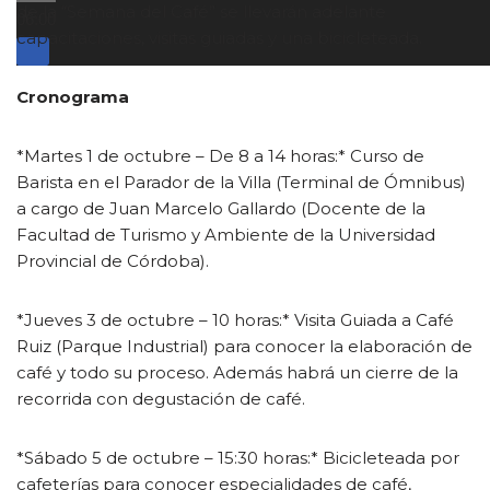
de la “Semana del Café” se llevarán adelante
06:00
capacitaciones, visitas guiadas y una bicicleteada.
Cronograma
*Martes 1 de octubre – De 8 a 14 horas:* Curso de
Barista en el Parador de la Villa (Terminal de Ómnibus)
a cargo de Juan Marcelo Gallardo (Docente de la
Facultad de Turismo y Ambiente de la Universidad
Provincial de Córdoba).
*Jueves 3 de octubre – 10 horas:* Visita Guiada a Café
Ruiz (Parque Industrial) para conocer la elaboración de
café y todo su proceso. Además habrá un cierre de la
recorrida con degustación de café.
*Sábado 5 de octubre – 15:30 horas:* Bicicleteada por
cafeterías para conocer especialidades de café,