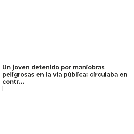
Un joven detenido por maniobras
peligrosas en la vía pública: circulaba en
contr...