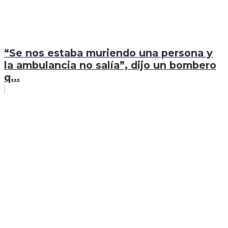
“Se nos estaba muriendo una persona y
la ambulancia no salía”, dijo un bombero
q...