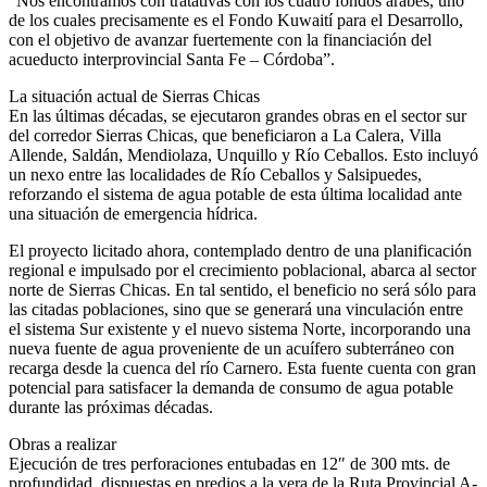
“Nos encontramos con tratativas con los cuatro fondos árabes, uno
de los cuales precisamente es el Fondo Kuwaití para el Desarrollo,
con el objetivo de avanzar fuertemente con la financiación del
acueducto interprovincial Santa Fe – Córdoba”.
La situación actual de Sierras Chicas
En las últimas décadas, se ejecutaron grandes obras en el sector sur
del corredor Sierras Chicas, que beneficiaron a La Calera, Villa
Allende, Saldán, Mendiolaza, Unquillo y Río Ceballos. Esto incluyó
un nexo entre las localidades de Río Ceballos y Salsipuedes,
reforzando el sistema de agua potable de esta última localidad ante
una situación de emergencia hídrica.
El proyecto licitado ahora, contemplado dentro de una planificación
regional e impulsado por el crecimiento poblacional, abarca al sector
norte de Sierras Chicas. En tal sentido, el beneficio no será sólo para
las citadas poblaciones, sino que se generará una vinculación entre
el sistema Sur existente y el nuevo sistema Norte, incorporando una
nueva fuente de agua proveniente de un acuífero subterráneo con
recarga desde la cuenca del río Carnero. Esta fuente cuenta con gran
potencial para satisfacer la demanda de consumo de agua potable
durante las próximas décadas.
Obras a realizar
Ejecución de tres perforaciones entubadas en 12″ de 300 mts. de
profundidad, dispuestas en predios a la vera de la Ruta Provincial A-