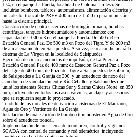
174, en el paraje La Puerta, localidad de Colonia Tirolesa. Se
incluirán bombeos, tableros, automatismos, alimentación eléctrica y
un colector troncal de PRFV 400 mm de 1.550 m para impulsión
hasta la cisterna principal.
Construcción de cuatro cisternas de hormigón armado, bombas
centrífugas, tanques hidroneumáticos y automatismos; con
capacidad de 1000 m3 en el paraje La Puerta. De 500 m3 en
Estación General Paz. De 500 m3 en Pozo del Tigre. Y de 200 m3
de almacenamiento en Salsipuedes. A su vez, se reacondicionará la
cisterna de La Virgen en la localidad de Salsipuedes.
Ejecución de cinco acueductos de impulsión; de La Puerta a
Estación General Paz de 400 mm; de Estación General Paz a Pozo
del Tigre de 400 mm; de Pozo del Tigre a Salsipuedes de 350 mm;
de Salsipuedes a La Granja de 300, y un acueducto de nexo del
acueducto de vinculación entre Río Ceballos y Salsipuedes que
unirá los sistemas Sierras Chicas Sur y Sierras Chicas Norte, en 350
mm, incluyendo en todos los casos válvulas, anclajes y accesorios
que se requieran según lo proyectado.
Tendido de los ramales de derivación a cisternas de El Manzano,
Agua de Oro y Vertientes de La Granja.
Instalación de una estación de bombeo tipo booster en Agua de Oro
sobre el acueducto troncal.
Implementación de un sistema de monitoreo, control y vigilancia
SCADA con central de comando y red telemétrica, incluyendo
tendido de red de fibra óptica en tritubo.