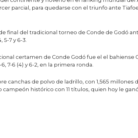
del continente y noveno en el ranking mundial del
ercer parcial, para quedarse con el triunfo ante Tiafo
 final del tradicional torneo de Conde de Godó ante
 5-7 y 6-3.
dicional certamen de Conde Godó fue el el bahiense G
6, 7-6 (4) y 6-2, en la primera ronda.
re canchas de polvo de ladrillo, con 1,565 millones 
campeón histórico con 11 títulos, quien hoy le ganó al