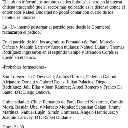
El club no informó los nombres de los futbolistas pero en la prensa
chilena trascendió que el sector más golpeado es la defensa donde el
entrenador Rafael Dudamel no podrá contar con cuatro de los
habituales titulares.
La «U» intentó postergar el partido pero desde la Conmebol
rechazaron el pedido.
En el partido de ida, los argentinos Fernando de Paul, Marcelo
Cañete y Joaquín Larrivey fueron titulares; Nahuel Luján y Thomas
Rodríguez ingresaron en el segundo tiempo y Brandon Cortés se
quedó en el banco.
-Probables formaciones-
San Lorenzo: José Devecchi; Andrés Herrera, Federico Gattoni,
Alejandro Donatti y Gabriel Rojas; Julián Palacios, Diego
Rodríguez, Jalil Elías y Juan Ramírez; Ángel Romero y Franco Di
Santo. DT: Diego Dabove.
Universidad de Chile: Fernando de Paul; Daniel Navarrete, Camilo
Moya, Bastián Ubal y Marcelo Morales; Sebastián Galani; Jimmy
Martínez, Nahuel Luján, Simón Contreras, Ángelo Henríquez; y
Joaquín Larrivey. DT: Rafael Dudamel.
Hora: 21.30