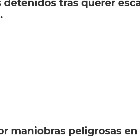
 detenidos tras querer es
.
r maniobras peligrosas en l