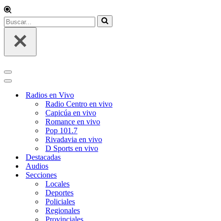
Buscar...
Menú
de
Menú
navegación
de
Radios en Vivo
navegación
Radio Centro en vivo
Capicúa en vivo
Romance en vivo
Pop 101.7
Rivadavia en vivo
D Sports en vivo
Destacadas
Audios
Secciones
Locales
Deportes
Policiales
Regionales
Provinciales