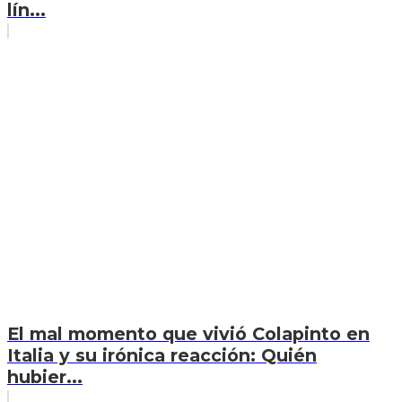
lín...
El mal momento que vivió Colapinto en
Italia y su irónica reacción: Quién
hubier...