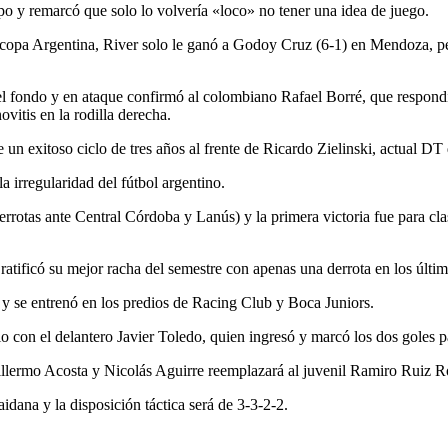
po y remarcó que solo lo volvería «loco» no tener una idea de juego.
percopa Argentina, River solo le ganó a Godoy Cruz (6-1) en Mendoza, 
 el fondo y en ataque confirmó al colombiano Rafael Borré, que respondi
vitis en la rodilla derecha.
un exitoso ciclo de tres años al frente de Ricardo Zielinski, actual DT
 irregularidad del fútbol argentino.
rrotas ante Central Córdoba y Lanús) y la primera victoria fue para clas
ratificó su mejor racha del semestre con apenas una derrota en los último
 y se entrenó en los predios de Racing Club y Boca Juniors.
o con el delantero Javier Toledo, quien ingresó y marcó los dos goles pa
lermo Acosta y Nicolás Aguirre reemplazará al juvenil Ramiro Ruiz R
dana y la disposición táctica será de 3-3-2-2.