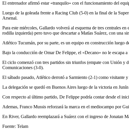
El entrenador afirmó estar «tranquilo» con el funcionamiento del equi
Luego de la goleada frente a Racing Club (5-0) en la final de la Su
Arsenal.
Para este miércoles, Gallardo volverá al esquema de tres centrales en
rodilla izquierda) pero tuvo que descartar a Matías Suárez, con una sino
Atlético Tucumán, por su parte, es un equipo en construcción luego de 
Bajo la conducción de Omar De Felippe, el «Decano» no le escapa a la
El ciclo comenzó con tres partidos sin triunfos (empate con Unión y de
Comunicaciones (3-0).
El sábado pasado, Atlético derrotó a Sarmiento (2-1) como visitante y 
La delegación se quedó en Buenos Aires luego de la victoria en Junín
Con respecto al último partido, De Felippe podría contar desde el inici
Ademas, Franco Mussis reforzará la marca en el mediocampo por Guil
En River, Gallardo reemplazará a Suárez con el ingreso de Jonatan Mai
Fuente: Telam