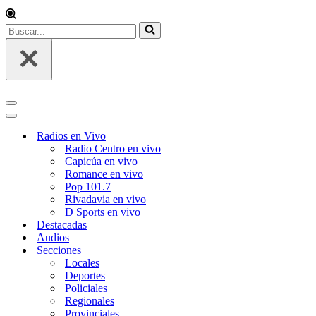
Buscar...
Menú
de
Menú
navegación
de
Radios en Vivo
navegación
Radio Centro en vivo
Capicúa en vivo
Romance en vivo
Pop 101.7
Rivadavia en vivo
D Sports en vivo
Destacadas
Audios
Secciones
Locales
Deportes
Policiales
Regionales
Provinciales