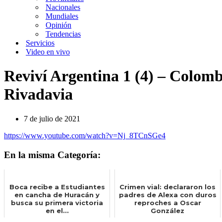
Nacionales
Mundiales
Opinión
Tendencias
Servicios
Video en vivo
Reviví Argentina 1 (4) – Colombi
Rivadavia
7 de julio de 2021
https://www.youtube.com/watch?v=Nj_8TCnSGe4
En la misma Categoría:
Boca recibe a Estudiantes
Crimen vial: declararon los
en cancha de Huracán y
padres de Alexa con duros
busca su primera victoria
reproches a Oscar
en el...
González