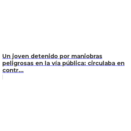
Un joven detenido por maniobras
peligrosas en la vía pública: circulaba en
contr...