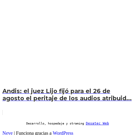
Andis: el juez Lijo fijó para el 26 de
agosto el peritaje de los audios atribuid...
Desatec Web
Desarrollo, hospedaje y straming
Neve
| Funciona gracias a
WordPress