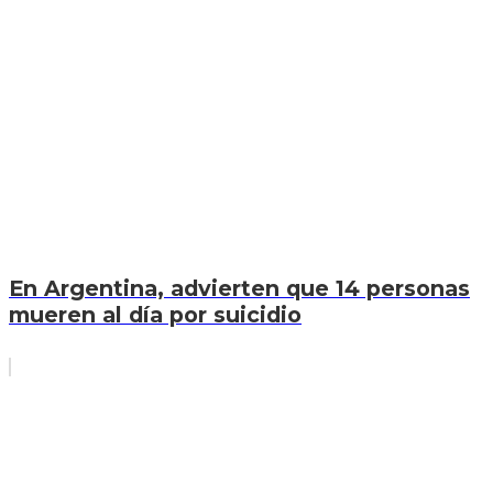
En Argentina, advierten que 14 personas
mueren al día por suicidio