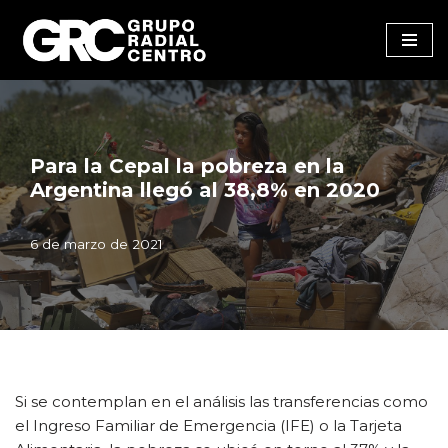
Saltar
al
contenido
Para la Cepal la pobreza en la
Argentina llegó al 38,8% en 2020
6 de marzo de 2021
Si se contemplan en el análisis las transferencias como
el Ingreso Familiar de Emergencia (IFE) o la Tarjeta