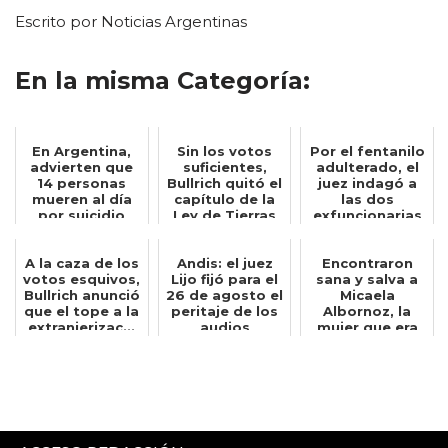
Escrito por Noticias Argentinas
En la misma Categoría:
En Argentina,
Sin los votos
Por el fentanilo
advierten que
suficientes,
adulterado, el
14 personas
Bullrich quitó el
juez indagó a
mueren al día
capítulo de la
las dos
por suicidio
Ley de Tierras
exfuncionarias
del d...
de la Anmat...
A la caza de los
Andis: el juez
Encontraron
votos esquivos,
Lijo fijó para el
sana y salva a
Bullrich anunció
26 de agosto el
Micaela
que el tope a la
peritaje de los
Albornoz, la
extranjerizac...
audios
mujer que era
atribuid...
buscada desde
el 2...