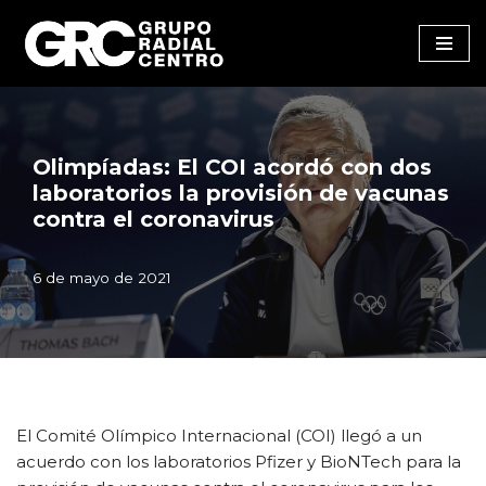
Saltar
al
contenido
Olimpíadas: El COI acordó con dos
laboratorios la provisión de vacunas
contra el coronavirus
6 de mayo de 2021
El Comité Olímpico Internacional (COI) llegó a un
acuerdo con los laboratorios Pfizer y BioNTech para la