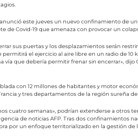
agios.
, anunció este jueves un nuevo confinamiento de un 
e de Covid-19 que amenaza con provocar un colapso
errar sus puertas y los desplazamientos serán restri
ermitirá el ejercicio al aire libre en un radio de 10 
 vía que debería permitir frenar sin encerrar», dij
blada con 12 millones de habitantes y motor económi
 Francia y tres departamentos de la región sureña d
s cuatro semanas», podrían extenderse a otros territ
a agencia de noticias AFP. Tras dos confinamientos n
ra por un enfoque territorializado en la gestión de la