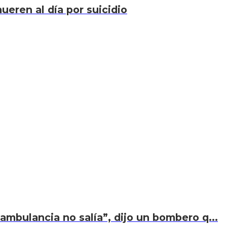
eren al día por suicidio
ambulancia no salía”, dijo un bombero q...