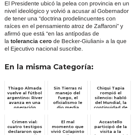
El Presidente ubicó la pelea con provincia en un
nivel ideológico y volvió a acusar al Gobernador
de tener una “doctrina prodelincuentes con
raíces en el pensamiento atroz de Zaffaroni” y
afirmó que está “en las antípodas de
la
tolerancia cero
de Becker-Giuliani» a la que
el Ejecutivo nacional suscribe.
En la misma Categoría:
Thiago Almada
Sin Tierras ni
Chiqui Tapia
vuelve al fútbol
manejo del
rompió el
argentino: River
fuego, el
silencio: habló
avanza en una
oficialismo le
del Mundial, la
operación
dio media
continuidad de
insólita...
sanción al
Scaloni y ...
proyecto...
Crimen vial:
El mal
Accastello
cuatro testigos
momento que
participó de la
declararon que
vivió Colapinto
visita a la