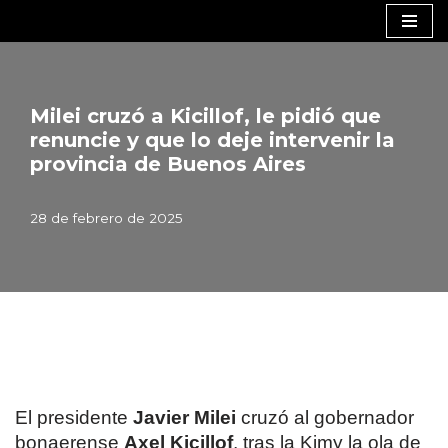
Saltar
al
contenido
Milei cruzó a Kicillof, le pidió que
renuncie y que lo deje intervenir la
provincia de Buenos Aires
28 de febrero de 2025
El presidente
Javier Milei
cruzó al gobernador
bonaerense
Axel Kicillof
, tras la Kimy la ola de