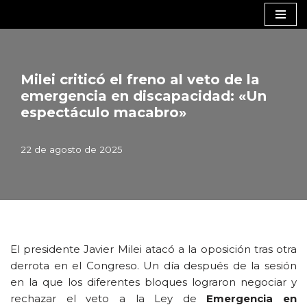
Saltar
al
contenido
Milei criticó el freno al veto de la
emergencia en discapacidad: «Un
espectáculo macabro»
22 de agosto de 2025
El presidente Javier Milei atacó a la oposición tras otra
derrota en el Congreso. Un día después de la sesión
en la que los diferentes bloques lograron negociar y
rechazar el veto a la Ley de
Emergencia en