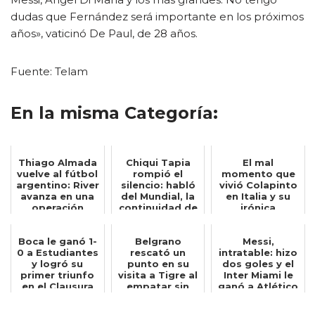
dudas que Fernández será importante en los próximos
años», vaticinó De Paul, de 28 años.
Fuente: Telam
En la misma Categoría:
Thiago Almada
Chiqui Tapia
El mal
vuelve al fútbol
rompió el
momento que
argentino: River
silencio: habló
vivió Colapinto
avanza en una
del Mundial, la
en Italia y su
operación
continuidad de
irónica
insólita...
Scaloni y ...
reacción: Quién
hubier...
Boca le ganó 1-
Belgrano
Messi,
0 a Estudiantes
rescató un
intratable: hizo
y logró su
punto en su
dos goles y el
primer triunfo
visita a Tigre al
Inter Miami le
en el Clausura
empatar sin
ganó a Atlético
goles
San Luis p...