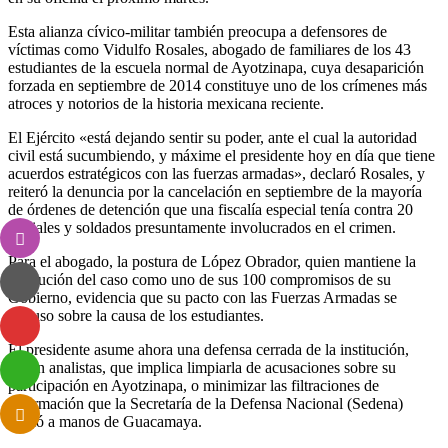
Esta alianza cívico-militar también preocupa a defensores de
víctimas como Vidulfo Rosales, abogado de familiares de los 43
estudiantes de la escuela normal de Ayotzinapa, cuya desaparición
forzada en septiembre de 2014 constituye uno de los crímenes más
atroces y notorios de la historia mexicana reciente.
El Ejército «está dejando sentir su poder, ante el cual la autoridad
civil está sucumbiendo, y máxime el presidente hoy en día que tiene
acuerdos estratégicos con las fuerzas armadas», declaró Rosales, y
reiteró la denuncia por la cancelación en septiembre de la mayoría
de órdenes de detención que una fiscalía especial tenía contra 20
oficiales y soldados presuntamente involucrados en el crimen.
Para el abogado, la postura de López Obrador, quien mantiene la
resolución del caso como uno de sus 100 compromisos de su
Gobierno, evidencia que su pacto con las Fuerzas Armadas se
impuso sobre la causa de los estudiantes.
El presidente asume ahora una defensa cerrada de la institución,
según analistas, que implica limpiarla de acusaciones sobre su
participación en Ayotzinapa, o minimizar las filtraciones de
información que la Secretaría de la Defensa Nacional (Sedena)
sufrió a manos de Guacamaya.