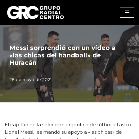
Saltar
al
contenido
Messi sorprendió con un video a
«las chicas del handball» de
Huracán
28 de mayo de 2021
El capítán de la selección argentina de fútbol, el astro
Lionel Messi, les mandó su apoyo a «las chicas» de