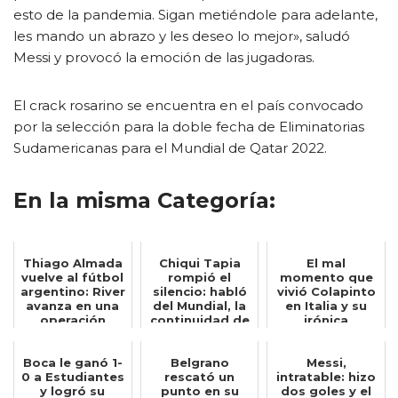
esto de la pandemia. Sigan metiéndole para adelante,
les mando un abrazo y les deseo lo mejor», saludó
Messi y provocó la emoción de las jugadoras.
El crack rosarino se encuentra en el país convocado
por la selección para la doble fecha de Eliminatorias
Sudamericanas para el Mundial de Qatar 2022.
En la misma Categoría:
Thiago Almada
Chiqui Tapia
El mal
vuelve al fútbol
rompió el
momento que
argentino: River
silencio: habló
vivió Colapinto
avanza en una
del Mundial, la
en Italia y su
operación
continuidad de
irónica
insólita...
Scaloni y ...
reacción: Quién
hubier...
Boca le ganó 1-
Belgrano
Messi,
0 a Estudiantes
rescató un
intratable: hizo
y logró su
punto en su
dos goles y el