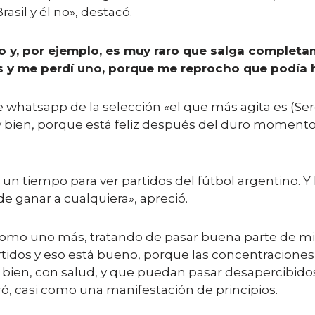
sil y él no», destacó.
o y, por ejemplo, es muy raro que salga complet
es y me perdí uno, porque me reprocho que podía
de whatsapp de la selección «el que más agita es (S
ien, porque está feliz después del duro momento q
n tiempo para ver partidos del fútbol argentino. Y
e ganar a cualquiera», apreció.
 como uno más, tratando de pasar buena parte de mi 
rtidos y eso está bueno, porque las concentracion
bien, con salud, y que puedan pasar desapercibidos 
ró, casi como una manifestación de principios.