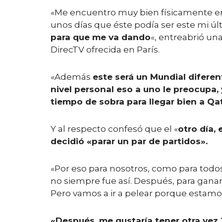
«Me encuentro muy bien físicamente en
unos días que éste podía ser este mi úl
para que me va dando
«, entreabrió un
DirecTV ofrecida en París.
«Además
este será un Mundial diferen
nivel personal eso a uno le preocupa,
tiempo de sobra para llegar bien a Qa
Y al respecto confesó que el «
otro día,
decidió «parar un par de partidos».
«Por eso para nosotros, como para todos 
no siempre fue así. Después, para gana
Pero vamos a ir a pelear porque estamo
«Después, me gustaría tener otra vez 