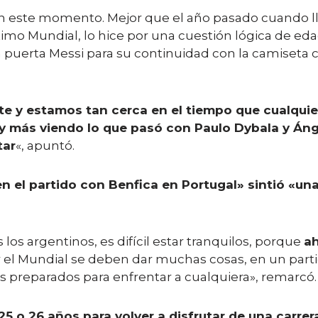
 este momento. Mejor que el año pasado cuando ll
timo Mundial, lo hice por una cuestión lógica de ed
a puerta Messi para su continuidad con la camiseta 
te y estamos tan cerca en el tiempo que cualquier
 y más viendo lo que pasó con Paulo Dybala y Áng
tar
«, apuntó.
 en el partido con Benfica en Portugal» sintió «un
los argentinos, es difícil estar tranquilos, porque
ah
r el Mundial se deben dar muchas cosas, en un part
s preparados para enfrentar a cualquiera», remarcó.
25 o 26 años para volver a disfrutar de una carrer